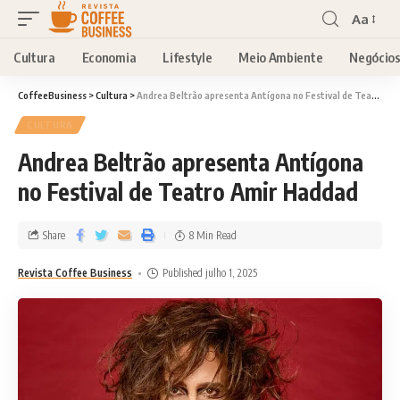
Aa
Cultura
Economia
Lifestyle
Meio Ambiente
Negócio
CoffeeBusiness
>
Cultura
>
Andrea Beltrão apresenta Antígona no Festival de Teatro Amir Haddad
CULTURA
Andrea Beltrão apresenta Antígona
no Festival de Teatro Amir Haddad
Share
8 Min Read
Revista Coffee Business
Published julho 1, 2025