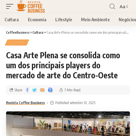
Aa
Cultura
Economia
Lifestyle
Meio Ambiente
Negócio
CoffeeBusiness
>
Cultura
>
Casa Arte Plena se consolida como um dos principais players do mercado de arte do Centro-Oeste
CULTURA
Casa Arte Plena se consolida como
um dos principais players do
mercado de arte do Centro-Oeste
Share
7 Min Read
Revista Coffee Business
Published setembro 10, 2025