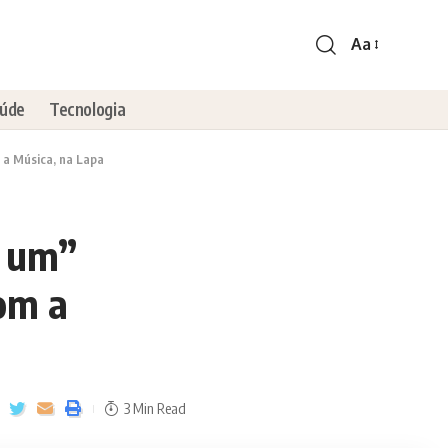
Aa
úde
Tecnologia
 a Música, na Lapa
s um”
com a
3 Min Read