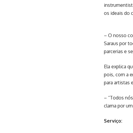
instrumentist
os ideais do 
– O nosso col
Saraus por to
parcerias e s
Ela explica q
pois, com a e
para artistas
– “Todos nós
clama por um
Serviço: