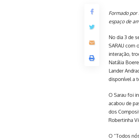
Formado por n
espaço de amo
No dia 3 de s
SARAU com o 
interação, tr
Natália Boere
Lander Andrad
disponível a 
O Sarau foi i
acabou de pas
dos Composit
Robertinha Vi
O “Todos nós