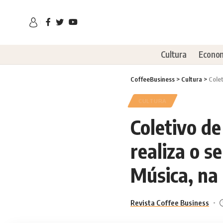
Cultura
Econo
CoffeeBusiness
>
Cultura
>
Cole
CULTURA
Coletivo d
realiza o s
Música, na
Revista Coffee Business