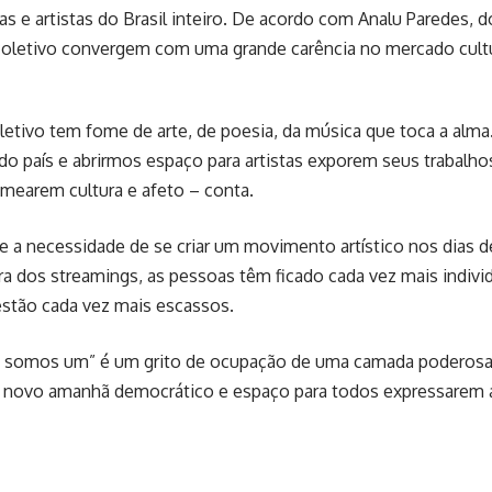
as e artistas do Brasil inteiro. De acordo com Analu Paredes, 
coletivo convergem com uma grande carência no mercado cultur
etivo tem fome de arte, de poesia, da música que toca a alma.
do país e abrirmos espaço para artistas exporem seus trabalh
emearem cultura e afeto – conta.
ue a necessidade de se criar um movimento artístico nos dias 
ra dos streamings, as pessoas têm ficado cada vez mais indivi
 estão cada vez mais escassos.
 somos um” é um grito de ocupação de uma camada poderosa d
 novo amanhã democrático e espaço para todos expressarem a