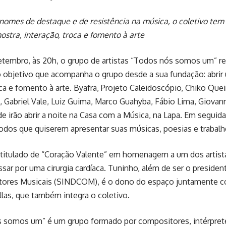
omes de destaque e de resistência na música, o coletivo tem o
stra, interação, troca e fomento à arte
etembro, às 20h, o grupo de artistas “Todos nós somos um” rea
objetivo que acompanha o grupo desde a sua fundação: abrir
oca e fomento à arte. Byafra, Projeto Caleidoscópio, Chiko Que
, Gabriel Vale, Luiz Guima, Marco Guahyba, Fábio Lima, Giovann
e irão abrir a noite na Casa com a Música, na Lapa. Em seguida
todos que quiserem apresentar suas músicas, poesias e trabalho
ntitulado de “Coração Valente” em homenagem a um dos artista
sar por uma cirurgia cardíaca. Tuninho, além de ser o presiden
ores Musicais (SINDCOM), é o dono do espaço juntamente c
llas, que também integra o coletivo.
 somos um” é um grupo formado por compositores, intérprete