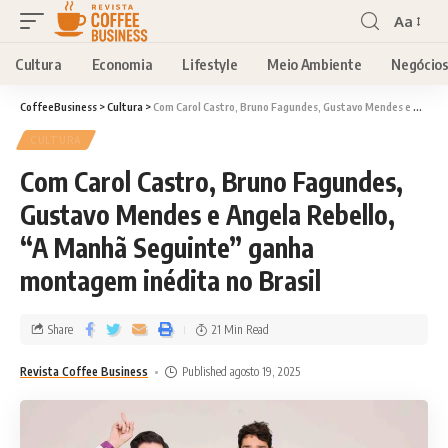
Aa
Cultura
Economia
Lifestyle
Meio Ambiente
Negócio
CoffeeBusiness
>
Cultura
>
Com Carol Castro, Bruno Fagundes, Gustavo Mendes e Angela Rebello, “A Manhã Seguinte” ganha montagem inédita no Brasil
CULTURA
Com Carol Castro, Bruno Fagundes,
Gustavo Mendes e Angela Rebello,
“A Manhã Seguinte” ganha
montagem inédita no Brasil
Share
21 Min Read
Revista Coffee Business
Published agosto 19, 2025