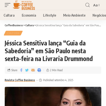
Aa
Cultura
Economia
Lifestyle
Meio Ambiente
Negócio
CoffeeBusiness
>
Cultura
>
Jéssica Sensitiva lança “Guia da Sabedoria” em São Paulo nesta sexta-feira na Livraria Drummond
CULTURA
Jéssica Sensitiva lança “Guia da
Sabedoria” em São Paulo nesta
sexta-feira na Livraria Drummond
Share
2 Min Read
Revista Coffee Business
Published setembro 4, 2025