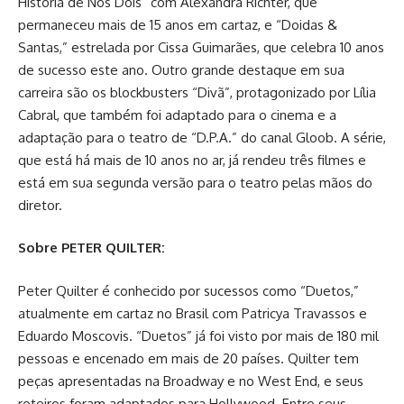
História de Nós Dois” com Alexandra Richter, que
permaneceu mais de 15 anos em cartaz, e “Doidas &
Santas,” estrelada por Cissa Guimarães, que celebra 10 anos
de sucesso este ano. Outro grande destaque em sua
carreira são os blockbusters “Divã”, protagonizado por Lília
Cabral, que também foi adaptado para o cinema e a
adaptação para o teatro de “D.P.A.” do canal Gloob. A série,
que está há mais de 10 anos no ar, já rendeu três filmes e
está em sua segunda versão para o teatro pelas mãos do
diretor.
Sobre PETER QUILTER:
Peter Quilter é conhecido por sucessos como “Duetos,”
atualmente em cartaz no Brasil com Patricya Travassos e
Eduardo Moscovis. “Duetos” já foi visto por mais de 180 mil
pessoas e encenado em mais de 20 países. Quilter tem
peças apresentadas na Broadway e no West End, e seus
roteiros foram adaptados para Hollywood. Entre seus