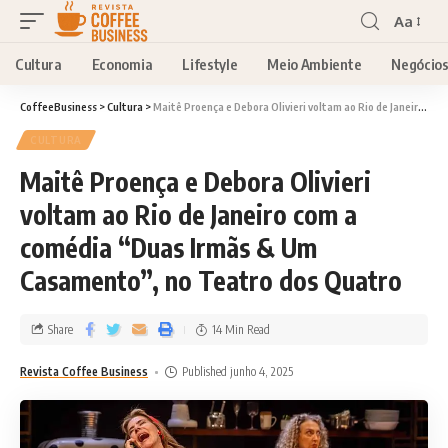
Aa
Cultura
Economia
Lifestyle
Meio Ambiente
Negócio
CoffeeBusiness
>
Cultura
>
Maitê Proença e Debora Olivieri voltam ao Rio de Janeiro com a comédia “Duas Irmãs & Um Casamento”, no Teatro dos Quatro
CULTURA
Maitê Proença e Debora Olivieri
voltam ao Rio de Janeiro com a
comédia “Duas Irmãs & Um
Casamento”, no Teatro dos Quatro
Share
14 Min Read
Revista Coffee Business
Published junho 4, 2025