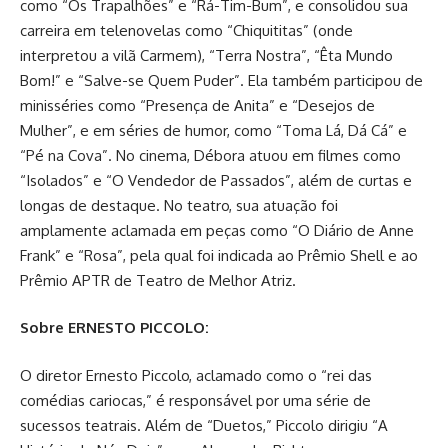
como “Os Trapalhões” e “Rá-Tim-Bum”, e consolidou sua
carreira em telenovelas como “Chiquititas” (onde
interpretou a vilã Carmem), “Terra Nostra”, “Êta Mundo
Bom!” e “Salve-se Quem Puder”. Ela também participou de
minisséries como “Presença de Anita” e “Desejos de
Mulher”, e em séries de humor, como “Toma Lá, Dá Cá” e
“Pé na Cova”. No cinema, Débora atuou em filmes como
“Isolados” e “O Vendedor de Passados”, além de curtas e
longas de destaque. No teatro, sua atuação foi
amplamente aclamada em peças como “O Diário de Anne
Frank” e “Rosa”, pela qual foi indicada ao Prêmio Shell e ao
Prêmio APTR de Teatro de Melhor Atriz.
Sobre ERNESTO PICCOLO:
O diretor Ernesto Piccolo, aclamado como o “rei das
comédias cariocas,” é responsável por uma série de
sucessos teatrais. Além de “Duetos,” Piccolo dirigiu “A