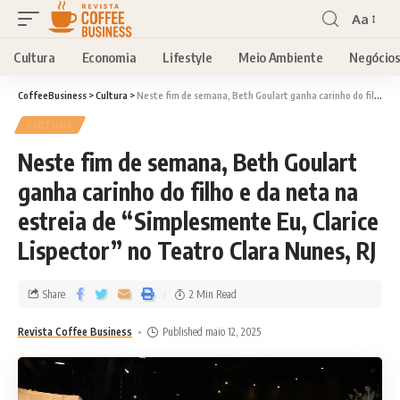
Aa
Cultura
Economia
Lifestyle
Meio Ambiente
Negócio
CoffeeBusiness
>
Cultura
>
Neste fim de semana, Beth Goulart ganha carinho do filho e da neta na estreia de “Simplesmente Eu, Clarice Lispector” no Teatro Clara Nunes, RJ
CULTURA
Neste fim de semana, Beth Goulart
ganha carinho do filho e da neta na
estreia de “Simplesmente Eu, Clarice
Lispector” no Teatro Clara Nunes, RJ
Share
2 Min Read
Revista Coffee Business
Published maio 12, 2025