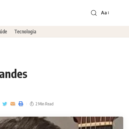
Aa
úde
Tecnologia
randes
2 Min Read