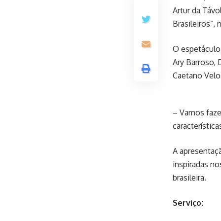
Artur da Távo
Brasileiros”, 
O espetáculo
Ary Barroso, 
Caetano Velos
– Vamos fazer
característic
A apresentaçã
inspiradas no
brasileira.
Serviço: