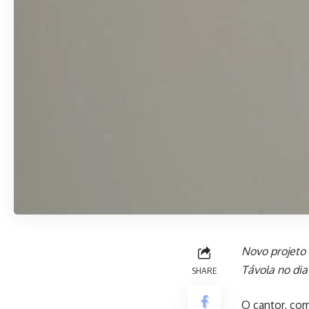
Novo projeto 
Távola no dia
SHARE
O cantor, com