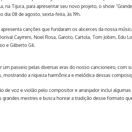
la, na Tijuca, para apresentar seu novo projeto, o show “Gran
no dia 08 de agosto, sexta-feira, às 19h.
 apresenta canções que fundaram os alicerces da nossa músic
Dorival Caymmi, Noel Rosa, Garoto, Cartola, Tom Jobim, Edu L
o e Gilberto Gil.
 um passeio pelas diversas eras do nosso cancioneiro, com s
as, mostrando a riqueza harmônica e melódica dessas composiçõ
o de voz e violão pelo compositor e arranjador inclui alguma
s grandes mestres e busca honrar a tradição desse formato qu