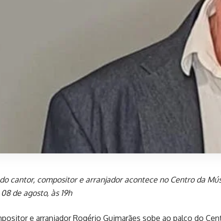
do cantor, compositor e arranjador acontece no Centro da Mús
 08 de agosto, às 19h
positor e arranjador Rogério Guimarães sobe ao palco do Cen