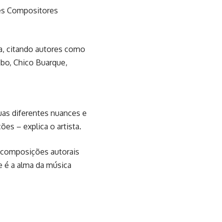
des Compositores
a, citando autores como
obo, Chico Buarque,
uas diferentes nuances e
es – explica o artista.
s composições autorais
e é a alma da música