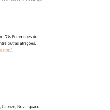
 em “Os Perrengues do
tre outras atrações.
sa.php?
1, Caonze, Nova Iguaçu –