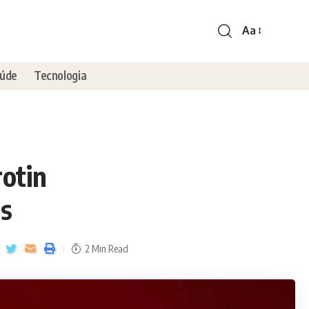
Aa
úde
Tecnologia
otin
as
2 Min Read