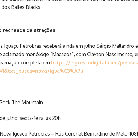
 dos Bailes Blacks.
 recheada de atrações
a Iguaçu Petrobras receberá ainda em julho Sérgio Mallandro
 o aclamado monólogo “Macacos”, com Clayton Nascimento, en
ogramação completa em
https://ingressodigital.com/pesqui
=1&txt_busca=nova+igua%C3%A7u
 Rock The Mountain
 de julho, sexta-feira, às 20h
 Nova Iguaçu Petrobras – Rua Coronel Bernardino de Melo, 108