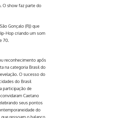
h. O show faz parte do
 São Gonçalo (RJ) que
 Hip-Hop criando um som
e 70.
nhou reconhecimento após
ta na categoria Brasil do
revelação. O sucesso do
cidades do Brasil
a participação de
n convidaram Caetano
 celebrando seus pontos
contemporaneidade do
is que ressoam o balanço