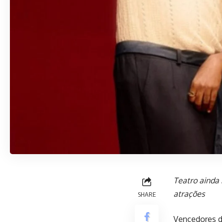
Teatro ainda
atrações
SHARE
Vencedores d