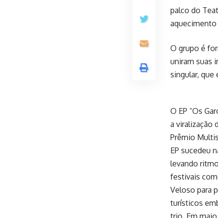
palco do Teat
aquecimento 
O grupo é for
uniram suas 
singular, que
O EP “Os Garo
a viralização 
Prêmio Multi
EP sucedeu na
levando ritmo
festivais co
Veloso para p
turísticos e
trio. Em maio