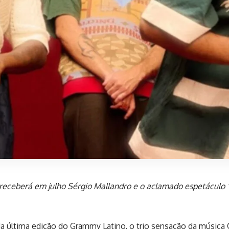
 receberá em julho Sérgio Mallandro e o aclamado espetáculo 
a última edição do Grammy Latino, o trio sensação da música 