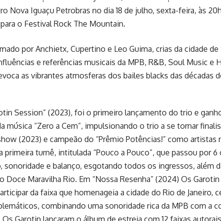
ro Nova Iguaçu Petrobras no dia 18 de julho, sexta-feira, às 20
para o Festival Rock The Mountain.
mado por Anchietx, Cupertino e Leo Guima, crias da cidade de
influências e referências musicais da MPB, R&B, Soul Music e
 evoca as vibrantes atmosferas dos bailes blacks das décadas d
tin Session” (2023), foi o primeiro lançamento do trio e ga
da música “Zero a Cem”, impulsionando o trio a se tornar finalis
show (2023) e campeão do “Prêmio Potências!” como artistas 
 primeira turnê, intitulada “Pouco a Pouco”, que passou por 6 
, sonoridade e balanço, esgotando todos os ingressos, além d
mo Doce Maravilha Rio. Em “Nossa Resenha” (2024) Os Garoti
articipar da faixa que homenageia a cidade do Rio de Janeiro,
mblemáticos, combinando uma sonoridade rica da MPB com a 
, Os Garotin lançaram o álbum de estreia com 12 faixas autora