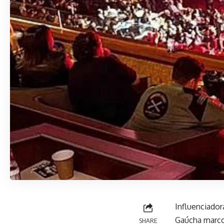
Influenciador
Gaúcha marco
SHARE