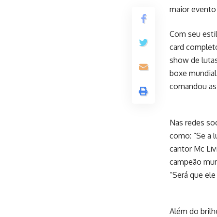
maior evento 
Com seu esti
card complet
show de luta
boxe mundial 
comandou as 
Nas redes so
como: “Se a l
cantor Mc Li
campeão mundi
“Será que ele
Além do bril