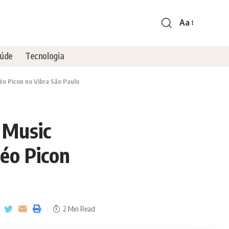
Aa
úde
Tecnologia
éo Picon no Vibra São Paulo
 Music
éo Picon
2 Min Read