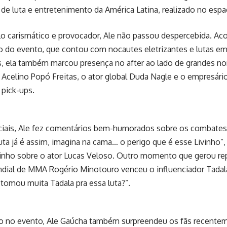
de luta e entretenimento da América Latina, realizado no espa
lo carismático e provocador, Ale não passou despercebida. A
o do evento, que contou com nocautes eletrizantes e lutas e
s, ela também marcou presença no after ao lado de grandes n
Acelino Popó Freitas, o ator global Duda Nagle e o empresário
pick-ups.
ciais, Ale fez comentários bem-humorados sobre os combates 
uta já é assim, imagina na cama… o perigo que é esse Livinho”
vinho sobre o ator Lucas Veloso. Outro momento que gerou re
al de MMA Rogério Minotouro venceu o influenciador Tadala F
 tomou muita Tadala pra essa luta?”.
ho no evento, Ale Gaúcha também surpreendeu os fãs recente