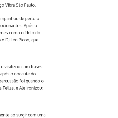
ço Vibra São Paulo.
companhou de perto o
mocionantes. Após o
omes como o ídolo do
 e DJ Léo Picon, que
e viralizou com frases
, após o nocaute do
percussão foi quando o
ellas, e Ale ironizou:
mente ao surgir com uma