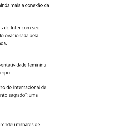
ainda mais a conexão da
os do Inter com seu
do ovacionada pela
ada.
sentatividade feminina
campo.
o do Internacional de
manto sagrado”: uma
e rendeu milhares de