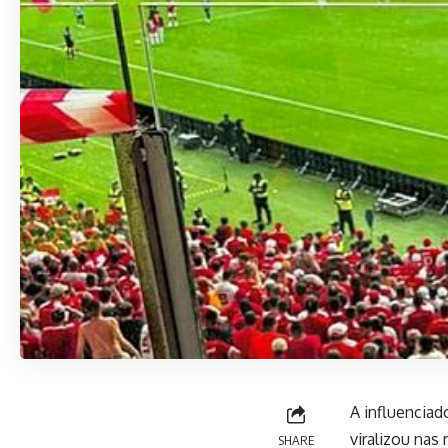
A influenciad
viralizou nas
SHARE