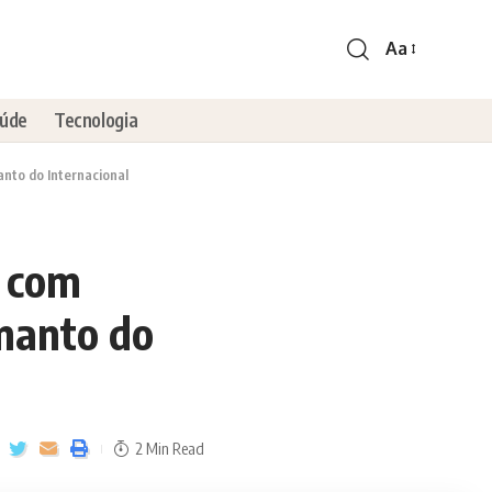
Aa
úde
Tecnologia
nto do Internacional
a com
manto do
2 Min Read