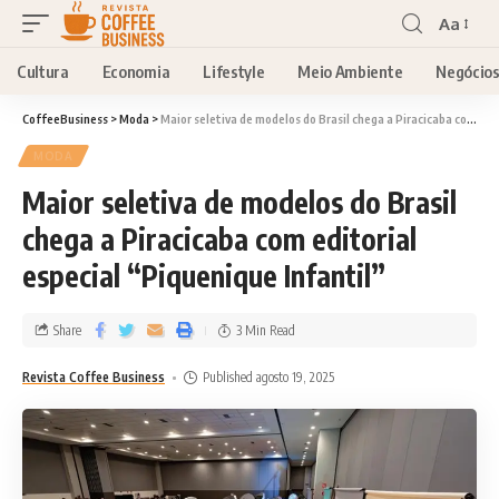
Aa
Cultura
Economia
Lifestyle
Meio Ambiente
Negócio
CoffeeBusiness
>
Moda
>
Maior seletiva de modelos do Brasil chega a Piracicaba com editorial especial “Piquenique Infantil”
MODA
Maior seletiva de modelos do Brasil
chega a Piracicaba com editorial
especial “Piquenique Infantil”
Share
3 Min Read
Revista Coffee Business
Published agosto 19, 2025