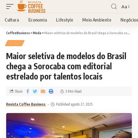
Aa
Cultura
Economia
Lifestyle
Meio Ambiente
Negócio
CoffeeBusiness
>
Moda
>
Maior seletiva de modelos do Brasil chega a Sorocaba com editorial estrelado por talentos locais
MODA
Maior seletiva de modelos do Brasil
chega a Sorocaba com editorial
estrelado por talentos locais
Share
3 Min Read
Revista Coffee Business
Published agosto 27, 2025