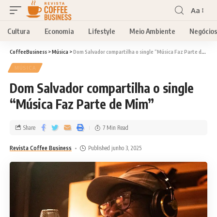
Aa
Cultura
Economia
Lifestyle
Meio Ambiente
Negócio
CoffeeBusiness
>
Música
>
Dom Salvador compartilha o single “Música Faz Parte de Mim”
MÚSICA
Dom Salvador compartilha o single
“Música Faz Parte de Mim”
Share
7 Min Read
Revista Coffee Business
Published junho 3, 2025