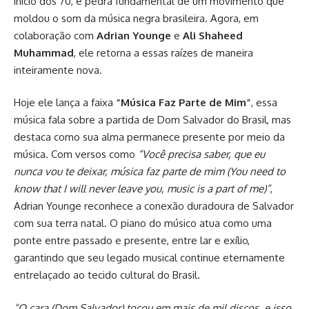
início dos 70, é pedra fundamental de um movimento que
moldou o som da música negra brasileira. Agora, em
colaboração com
Adrian Younge
e
Ali Shaheed
Muhammad
, ele retorna a essas raízes de maneira
inteiramente nova.
Hoje ele lança a faixa
“Música Faz Parte de Mim”
, essa
música fala sobre a partida de Dom Salvador do Brasil, mas
destaca como sua alma permanece presente por meio da
música. Com versos como
“Você precisa saber, que eu
nunca vou te deixar, música faz parte de mim (You need to
know that I will never leave you, music is a part of me)”
,
Adrian Younge reconhece a conexão duradoura de Salvador
com sua terra natal. O piano do músico atua como uma
ponte entre passado e presente, entre lar e exílio,
garantindo que seu legado musical continue eternamente
entrelaçado ao tecido cultural do Brasil.
“O cara (Dom Salvador) tocou em mais de mil discos, e isso