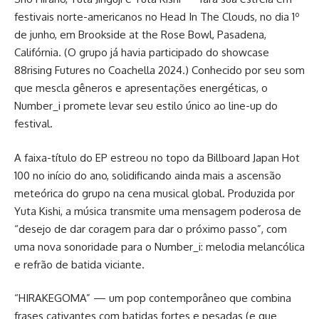
festivais norte-americanos no Head In The Clouds, no dia 1º
de junho, em Brookside at the Rose Bowl, Pasadena,
Califórnia. (O grupo já havia participado do showcase
88rising Futures no Coachella 2024.) Conhecido por seu som
que mescla gêneros e apresentações energéticas, o
Number_i promete levar seu estilo único ao line-up do
festival.
A faixa-título do EP estreou no topo da Billboard Japan Hot
100 no início do ano, solidificando ainda mais a ascensão
meteórica do grupo na cena musical global. Produzida por
Yuta Kishi, a música transmite uma mensagem poderosa de
“desejo de dar coragem para dar o próximo passo”, com
uma nova sonoridade para o Number_i: melodia melancólica
e refrão de batida viciante.
“HIRAKEGOMA” — um pop contemporâneo que combina
frases cativantes com batidas fortes e pesadas (e que