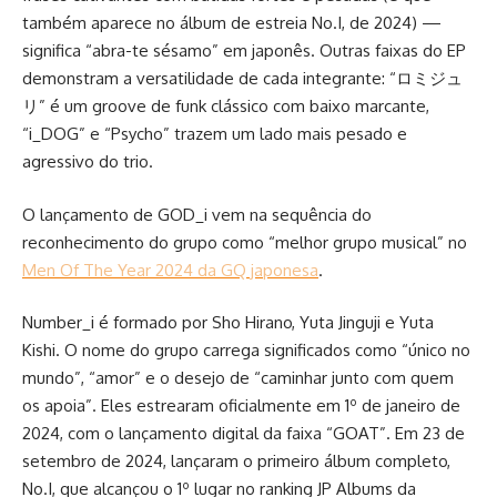
também aparece no álbum de estreia No.I, de 2024) —
significa “abra-te sésamo” em japonês. Outras faixas do EP
demonstram a versatilidade de cada integrante: “ロミジュ
リ” é um groove de funk clássico com baixo marcante,
“i_DOG” e “Psycho” trazem um lado mais pesado e
agressivo do trio.
O lançamento de GOD_i vem na sequência do
reconhecimento do grupo como “melhor grupo musical” no
Men Of The Year 2024 da GQ japonesa
.
Number_i é formado por Sho Hirano, Yuta Jinguji e Yuta
Kishi. O nome do grupo carrega significados como “único no
mundo”, “amor” e o desejo de “caminhar junto com quem
os apoia”. Eles estrearam oficialmente em 1º de janeiro de
2024, com o lançamento digital da faixa “GOAT”. Em 23 de
setembro de 2024, lançaram o primeiro álbum completo,
No.I, que alcançou o 1º lugar no ranking JP Albums da