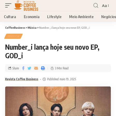
Aa
Cultura
Economia
Lifestyle
Meio Ambiente
Negócio
CoffeeBusiness
>
Música
>
Number_i lança hoje seu novo EP, GOD_i
MÚSICA
Number_i lança hoje seu novo EP,
GOD_i
Share
3 Min Read
Revista Coffee Business
Published maio 19, 2025