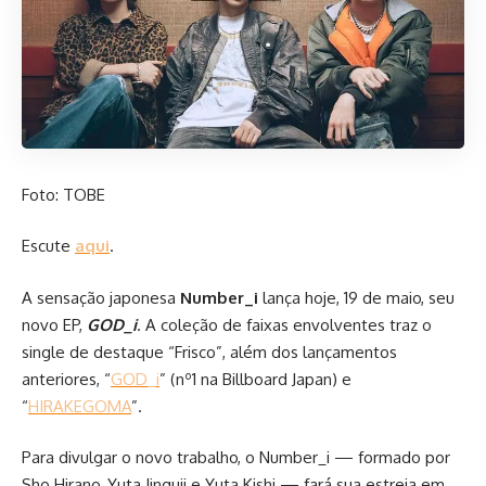
Foto: TOBE
Escute
aqui
.
A sensação japonesa
Number_i
lança hoje, 19 de maio, seu
novo EP,
GOD_i
. A coleção de faixas envolventes traz o
single de destaque “Frisco”, além dos lançamentos
anteriores, “
GOD_i
” (nº1 na Billboard Japan) e
“
HIRAKEGOMA
”.
Para divulgar o novo trabalho, o Number_i — formado por
Sho Hirano, Yuta Jinguji e Yuta Kishi — fará sua estreia em