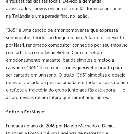
entusiásticas dos fãs locais. Devido à demanda
avassaladora, novos encontros com fãs foram anunciados
na Tailândia e uma parada final no Japão.
“365” é uma canção de amor comovente que expressa
sentimentos tecidos ao longo do ano. A faixa foi coescrita
por Nasri, renomado compositor conhecido por seu trabalho
com artistas como Justin Bieber. Com um refrão
emocionalmente marcante, batida simples e melodia
cativante, “365” é uma música inesquecível e pronta para
ser cantada em uníssono. O título “365” simboliza o desejo
de estar ao lado da pessoa amada em todos os dias do ano
e reflete a trajetória do grupo junto aos fãs até agora — e
as promessas de um futuro que caminharão juntos.
Sobre a ForMusic:
Fundada no ano de 2016 por Nando Machado e Daniel
Dystyler, a ForMusic é uma agência de marketing e