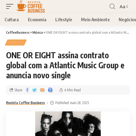
Aa
Cultura
Economia
Lifestyle
Meio Ambiente
Negócio
CoffeeBusiness
>
Música
>
ONE OR EIGHT assina contrato global com a Atlantic Music Group e anuncia novo single
MÚSICA
ONE OR EIGHT assina contrato
global com a Atlantic Music Group e
anuncia novo single
Share
4 Min Read
Revista Coffee Business
Published maio 28, 2025