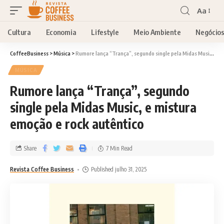
Aa
Cultura
Economia
Lifestyle
Meio Ambiente
Negócio
CoffeeBusiness
>
Música
>
Rumore lança “Trança”, segundo single pela Midas Music, e mistura emoção e rock autêntico
MÚSICA
Rumore lança “Trança”, segundo
single pela Midas Music, e mistura
emoção e rock autêntico
Share
7 Min Read
Revista Coffee Business
Published julho 31, 2025