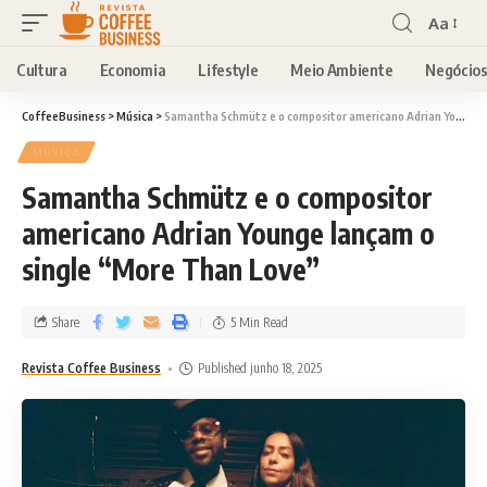
Aa
Cultura
Economia
Lifestyle
Meio Ambiente
Negócio
CoffeeBusiness
>
Música
>
Samantha Schmütz e o compositor americano Adrian Younge lançam o single “More Than Love”
MÚSICA
Samantha Schmütz e o compositor
americano Adrian Younge lançam o
single “More Than Love”
Share
5 Min Read
Revista Coffee Business
Published junho 18, 2025