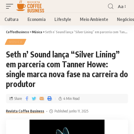
Aa
Cultura
Economia
Lifestyle
Meio Ambiente
Negócio
CoffeeBusiness
>
Música
>
Seth n’ Sound lança “Silver Lining” em parceria com Tanner Howe: single marca nova fase na carreira do produtor
MÚSICA
Seth n’ Sound lança “Silver Lining”
em parceria com Tanner Howe:
single marca nova fase na carreira do
produtor
Share
4 Min Read
Revista Coffee Business
Published junho 11, 2025