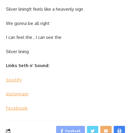
Silver liningIt feels like a heavenly sign
We gonna be all right
I can feel the , I can see the
Silver lining
Links Seth n’ Sound:
Spotify
Instagram
Fecebook
Facebook