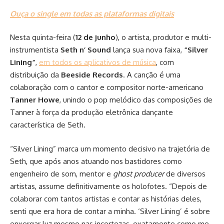
Ouça o single em todas as plataformas digitais
Nesta quinta-feira (
12 de junho
), o artista, produtor e multi-
instrumentista
Seth n’ Sound
lança sua nova faixa,
“Silver
Lining”
,
em todos os aplicativos de música
, com
distribuição da
Beeside Records
. A canção é uma
colaboração com o cantor e compositor norte-americano
Tanner Howe
, unindo o pop melódico das composições de
Tanner à força da produção eletrônica dançante
característica de Seth.
“Silver Lining” marca um momento decisivo na trajetória de
Seth, que após anos atuando nos bastidores como
engenheiro de som, mentor e
ghost producer
de diversos
artistas, assume definitivamente os holofotes. “Depois de
colaborar com tantos artistas e contar as histórias deles,
senti que era hora de contar a minha. ‘Silver Lining’ é sobre
enxergar luz mesmo nas incertezas, exatamente como me