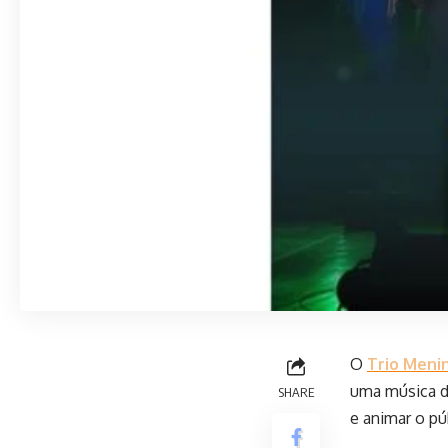
O
Trio Meni
uma música d
SHARE
e animar o pú