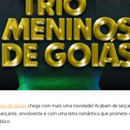
nos de Goiás
chega com mais uma novidade! Acabam de lançar 
ançante, envolvente e com uma letra romântica que promete 
blico