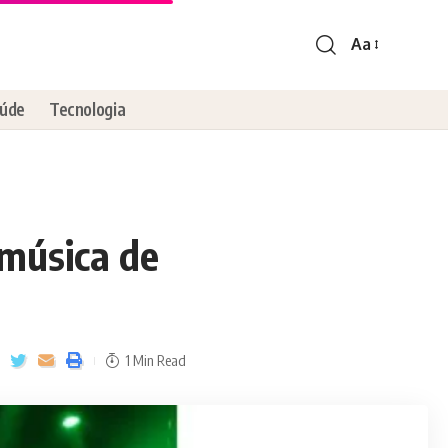
Aa
úde
Tecnologia
 música de
1 Min Read