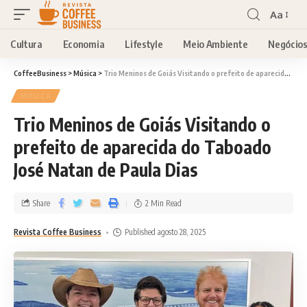
Aa
Cultura
Economia
Lifestyle
Meio Ambiente
Negócio
CoffeeBusiness
>
Música
>
Trio Meninos de Goiás Visitando o prefeito de aparecida do Taboado José Natan de Paula Dias
MÚSICA
Trio Meninos de Goiás Visitando o
prefeito de aparecida do Taboado
José Natan de Paula Dias
Share
2 Min Read
Revista Coffee Business
Published agosto 28, 2025