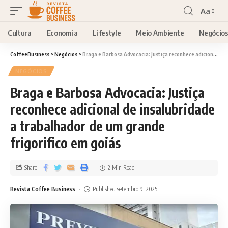
Aa
Cultura
Economia
Lifestyle
Meio Ambiente
Negócio
CoffeeBusiness
>
Negócios
>
Braga e Barbosa Advocacia: Justiça reconhece adicional de insalubridade a trabalhador de um grande frigorifico em goiás
NEGÓCIOS
Braga e Barbosa Advocacia: Justiça
reconhece adicional de insalubridade
a trabalhador de um grande
frigorifico em goiás
Share
2 Min Read
Revista Coffee Business
Published setembro 9, 2025