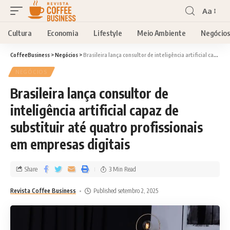
Aa
Cultura
Economia
Lifestyle
Meio Ambiente
Negócio
CoffeeBusiness
>
Negócios
>
Brasileira lança consultor de inteligência artificial capaz de substituir até quatro profissionais em empresas digitais
NEGÓCIOS
Brasileira lança consultor de
inteligência artificial capaz de
substituir até quatro profissionais
em empresas digitais
Share
3 Min Read
Revista Coffee Business
Published setembro 2, 2025