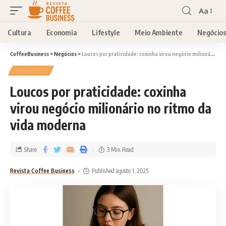
Aa
Cultura
Economia
Lifestyle
Meio Ambiente
Negócio
CoffeeBusiness
>
Negócios
>
Loucos por praticidade: coxinha virou negócio milionário no ritmo da vida moderna
NEGÓCIOS
Loucos por praticidade: coxinha
virou negócio milionário no ritmo da
vida moderna
Share
3 Min Read
Revista Coffee Business
Published agosto 1, 2025