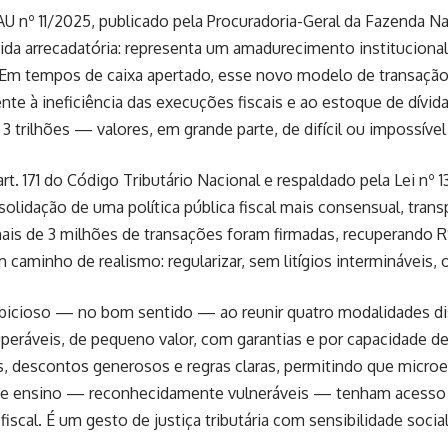
U nº 11/2025, publicado pela Procuradoria-Geral da Fazenda Na
a arrecadatória: representa um amadurecimento institucional 
 Em tempos de caixa apertado, esse novo modelo de transação
ente à ineficiência das execuções fiscais e ao estoque de dívida
 3 trilhões — valores, em grande parte, de difícil ou impossível
art. 171 do Código Tributário Nacional e respaldado pela Lei nº 
nsolidação de uma política pública fiscal mais consensual, trans
ais de 3 milhões de transações foram firmadas, recuperando R
 caminho de realismo: regularizar, sem litígios intermináveis, o
bicioso — no bom sentido — ao reunir quatro modalidades dis
uperáveis, de pequeno valor, com garantias e por capacidade 
, descontos generosos e regras claras, permitindo que micro
 de ensino — reconhecidamente vulneráveis — tenham acesso f
fiscal. É um gesto de justiça tributária com sensibilidade social