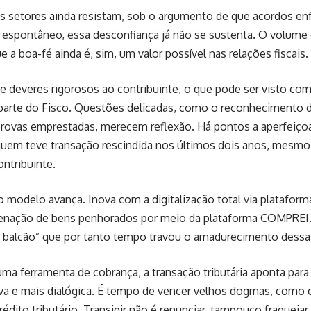
s setores ainda resistam, sob o argumento de que acordos en
 espontâneo, essa desconfiança já não se sustenta. O volume
 a boa-fé ainda é, sim, um valor possível nas relações fiscais.
e deveres rigorosos ao contribuinte, o que pode ser visto com
r parte do Fisco. Questões delicadas, como o reconhecimento
provas emprestadas, merecem reflexão. Há pontos a aperfeiç
uem teve transação rescindida nos últimos dois anos, mesmo 
ntribuinte.
o modelo avança. Inova com a digitalização total via platafo
ienação de bens penhorados por meio da plataforma COMPREI. 
 balcão” que por tanto tempo travou o amadurecimento dessa a
ma ferramenta de cobrança, a transação tributária aponta para 
a e mais dialógica. É tempo de vencer velhos dogmas, como o
rédito tributário. Transigir não é renunciar, tampouco fraquejar