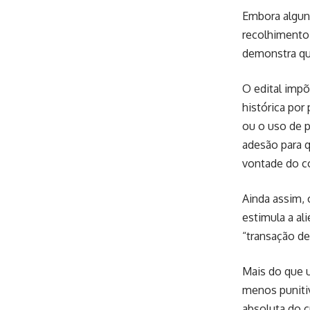
Embora algun
recolhimento
demonstra que
O edital impõ
histórica po
ou o uso de 
adesão para q
vontade do co
Ainda assim, 
estimula a al
“transação de
Mais do que u
menos punitiv
absoluta do c