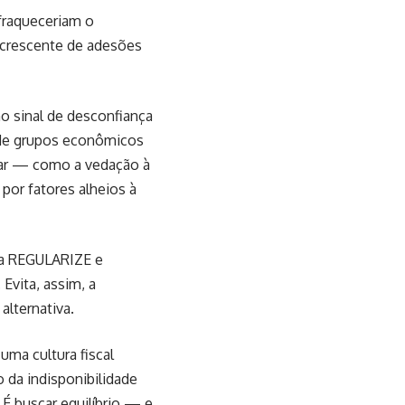
fraqueceriam o
 crescente de adesões
o sinal de desconfiança
 de grupos econômicos
oar — como a vedação à
por fatores alheios à
rma REGULARIZE e
Evita, assim, a
lternativa.
uma cultura fiscal
 da indisponibilidade
. É buscar equilíbrio — e