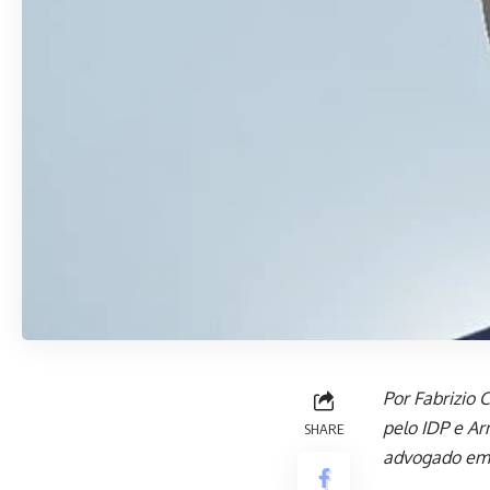
Por Fabrizio 
pelo IDP e Ar
SHARE
advogado em 