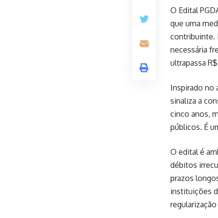
O Edital PGDA
que uma medid
contribuinte.
necessária fr
ultrapassa R$
Inspirado no 
sinaliza a co
cinco anos, m
públicos. É um
O edital é am
débitos irrec
prazos longos
instituições
regularização 