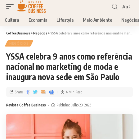
Aa
Cultura
Economia
Lifestyle
Meio Ambiente
Negócio
CoffeeBusiness
>
Negócios
>
YSSA celebra 9 anos como referência nacional no marketing de moda e inaugura nova sede em São Paulo
NEGÓCIOS
YSSA celebra 9 anos como referência
nacional no marketing de moda e
inaugura nova sede em São Paulo
Share
4 Min Read
Revista Coffee Business
Published julho 23, 2025