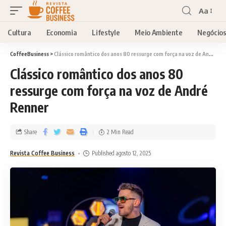
Aa
Cultura
Economia
Lifestyle
Meio Ambiente
Negócio
CoffeeBusiness
>
Clássico romântico dos anos 80 ressurge com força na voz de André Renner
Clássico romântico dos anos 80
ressurge com força na voz de André
Renner
Share
2 Min Read
Revista Coffee Business
Published agosto 12, 2025