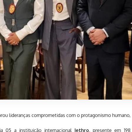
brou lideranças comprometidas com o protagonismo humano, in
ia 05 a
instituição internacional
Jethro
, presente em 198