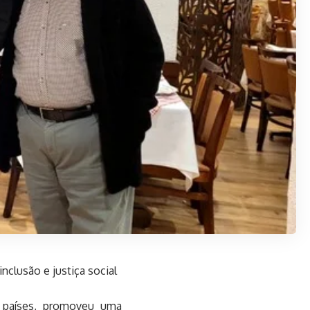
clusão e justiça social
 países, promoveu uma