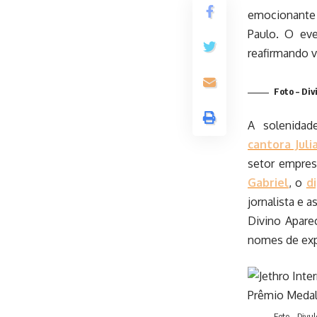
emocionante 
Paulo. O eve
reafirmando v
Foto – Div
A solenidad
cantora Juli
setor empres
Gabriel
, o
d
jornalista e 
Divino Aparec
nomes de exp
Foto – Divu