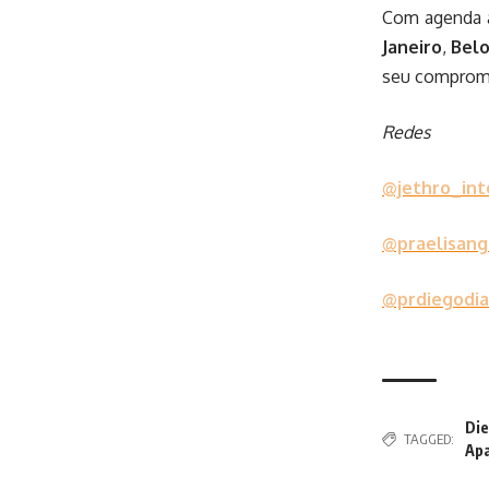
Com agenda at
Janeiro
,
Belo
seu compromi
Redes
@jethro_int
@praelisange
@prdiegodia
Die
TAGGED:
Apa