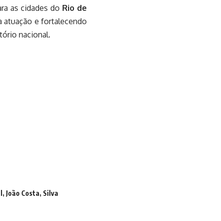
ara as cidades do
Rio de
a atuação e fortalecendo
ório nacional.
l
,
João Costa
,
Silva