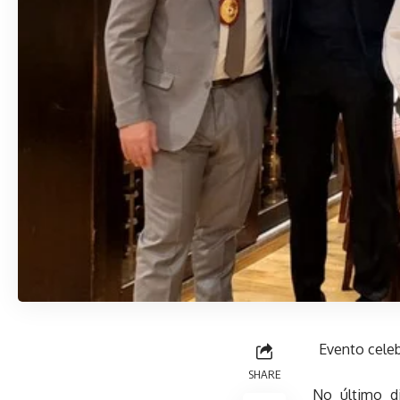
Evento cele
SHARE
No último d