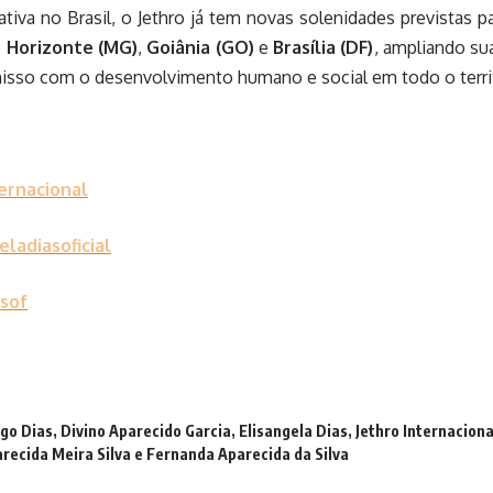
iva no Brasil, o Jethro já tem novas solenidades previstas p
 Horizonte (MG)
,
Goiânia (GO)
e
Brasília (DF)
, ampliando su
sso com o desenvolvimento humano e social em todo o territ
ernacional
ladiasoficial
sof
go Dias
,
Divino Aparecido Garcia
,
Elisangela Dias
,
Jethro Internaciona
recida Meira Silva e Fernanda Aparecida da Silva