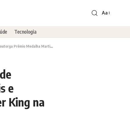
Aa
úde
Tecnologia
uther King na Câmara Municipal de São Paulo
 de
s e
r King na