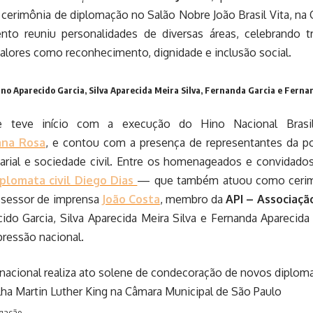
cerimônia de diplomação no Salão Nobre João Brasil Vita, na
nto reuniu personalidades de diversas áreas, celebrando tra
alores como reconhecimento, dignidade e inclusão social.
ino Aparecido Garcia, Silva Aparecida Meira Silva, Fernanda Garcia e Ferna
e teve início com a execução do Hino Nacional Brasilei
ana Rosa
, e contou com a presença de representantes da polí
arial e sociedade civil. Entre os homenageados e convidado
iplomata civil Diego Dias
— que também atuou como cerimo
assessor de imprensa
João Costa
, membro da
API – Associaçã
ido Garcia, Silva Aparecida Meira Silva e Fernanda Aparecida
ressão nacional.
lgação