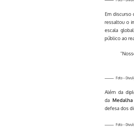
Em discurso
ressaltou o 
escala globa
público ao re
“Nosso
Foto – Divu
Além da dipl
da
Medalha 
defesa dos di
Foto – Divu