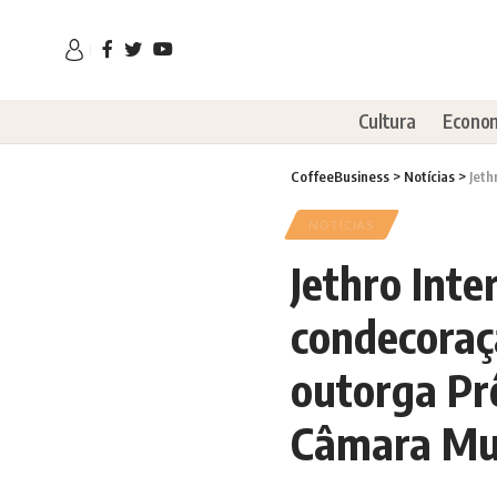
Cultura
Econo
CoffeeBusiness
>
Notícias
>
Jethro
NOTÍCIAS
Jethro Inte
condecoraç
outorga Pr
Câmara Mun