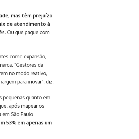
ade, mas têm prejuízo
 mix de atendimento à
mês. Ou que pague com
antes como expansão,
marca. “Gestores da
vem no modo reativo,
argem para inovar”, diz.
cas pequenas quanto em
que, após mapear os
ca em São Paulo
 em 53% em apenas um