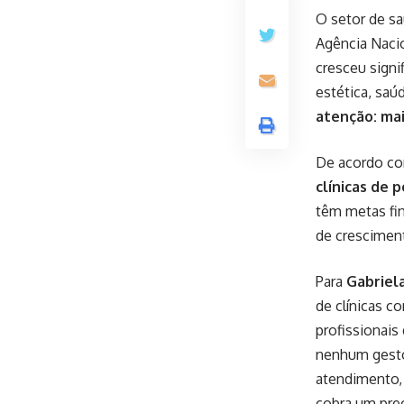
O setor de s
Agência Nacio
cresceu signi
estética, saú
atenção: ma
De acordo co
clínicas de 
têm metas fin
de cresciment
Para
Gabriela
de clínicas c
profissionais
nenhum gesto
atendimento, 
cobra um preç