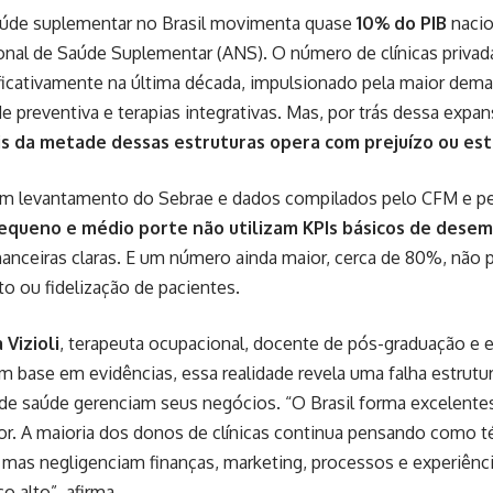
aúde suplementar no Brasil movimenta quase
10% do PIB
nacio
nal de Saúde Suplementar (ANS). O número de clínicas privad
ficativamente na última década, impulsionado pela maior deman
de preventiva e terapias integrativas. Mas, por trás dessa expa
is da metade dessas estruturas opera com prejuízo ou es
m levantamento do Sebrae e dados compilados pelo CFM e p
pequeno e médio porte não utilizam KPIs básicos de des
anceiras claras. E um número ainda maior, cerca de 80%, não 
o ou fidelização de pacientes.
 Vizioli
, terapeuta ocupacional, docente de pós-graduação e 
om base em evidências, essa realidade revela uma falha estrut
 de saúde gerenciam seus negócios. “O Brasil forma excelentes
r. A maioria dos donos de clínicas continua pensando como t
mas negligenciam finanças, marketing, processos e experiênci
o alto”, afirma.