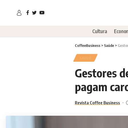
Cultura
Econo
CoffeeBusiness
>
Saúde
>
Gestor
SAÚDE
Gestores de
pagam caro
Revista Coffee Business