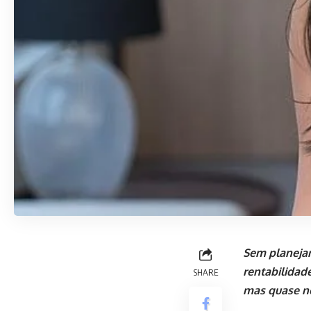
Sem planejam
rentabilidade
SHARE
mas quase n