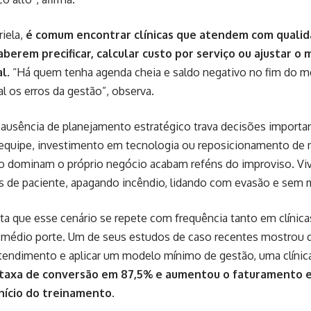
iela,
é comum encontrar clínicas que atendem com qualid
berem precificar, calcular custo por serviço ou ajustar o
al
. “Há quem tenha agenda cheia e saldo negativo no fim do 
al os erros da gestão”, observa.
a ausência de planejamento estratégico trava decisões import
equipe, investimento em tecnologia ou reposicionamento de 
o dominam o próprio negócio acabam reféns do improviso. Vi
s de paciente, apagando incêndio, lidando com evasão e sem m
ta que esse cenário se repete com frequência tanto em clíni
e médio porte. Um de seus estudos de caso recentes mostrou 
atendimento e aplicar um modelo mínimo de gestão, uma clíni
taxa de conversão em 87,5% e aumentou o faturamento
nício do treinamento.