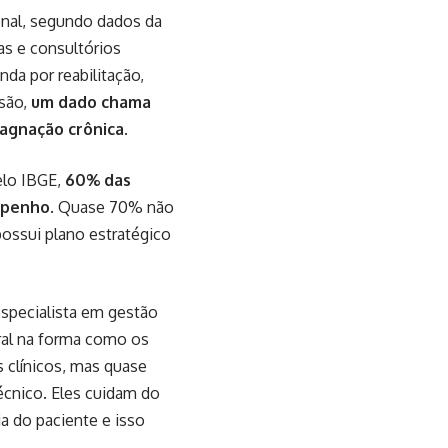
nal, segundo dados da
as e consultórios
da por reabilitação,
nsão,
um dado chama
tagnação crônica
.
elo IBGE,
60% das
empenho
. Quase 70% não
possui plano estratégico
especialista em gestão
ural na forma como os
 clínicos, mas quase
écnico. Eles cuidam do
a do paciente e isso