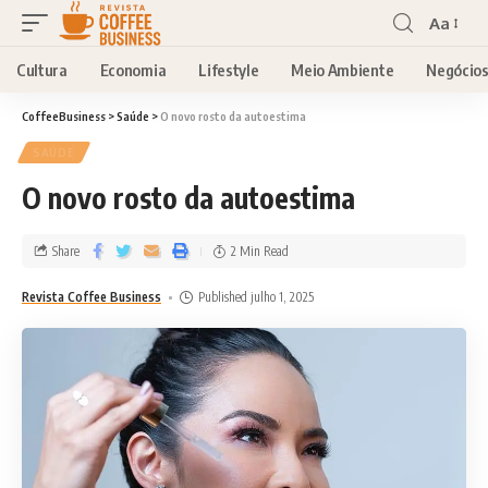
Aa
Cultura
Economia
Lifestyle
Meio Ambiente
Negócio
CoffeeBusiness
>
Saúde
>
O novo rosto da autoestima
SAÚDE
O novo rosto da autoestima
Share
2 Min Read
Revista Coffee Business
Published julho 1, 2025