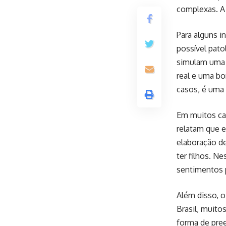
complexas. A 
Para alguns i
possível pato
simulam uma r
real e uma bo
casos, é uma 
Em muitos ca
relatam que e
elaboração de
ter filhos. N
sentimentos p
Além disso, 
Brasil, muito
forma de pree