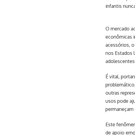
infantis nunc
O mercado ao
econômicas i
acessórios, o
nos Estados U
adolescentes 
É vital, port
problemático.
outras repre
usos pode aju
permaneçam um
Este fenômen
de apoio emo