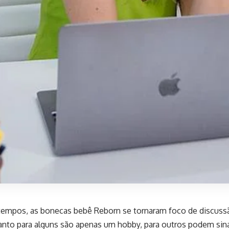
tempos, as bonecas bebê Reborn se tornaram foco de discussã
anto para alguns são apenas um hobby, para outros podem sin