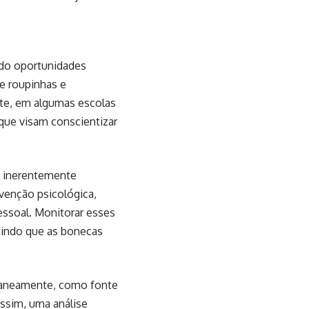
do oportunidades
e roupinhas e
nte, em algumas escolas
que visam conscientizar
o inerentemente
venção psicológica,
essoal. Monitorar esses
ntindo que as bonecas
taneamente, como fonte
ssim, uma análise