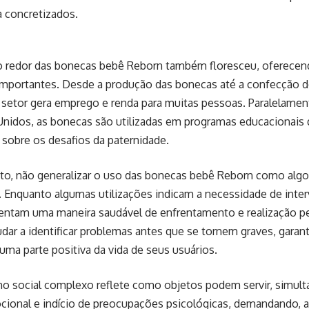
a concretizados.
 redor das bonecas bebê Reborn também floresceu, oferecen
mportantes. Desde a produção das bonecas até a confecção d
 setor gera emprego e renda para muitas pessoas. Paralelame
nidos, as bonecas são utilizadas em programas educacionais 
sobre os desafios da paternidade.
anto, não generalizar o uso das bonecas bebê Reborn como alg
 Enquanto algumas utilizações indicam a necessidade de inter
sentam uma maneira saudável de enfrentamento e realização p
dar a identificar problemas antes que se tornem graves, gara
a parte positiva da vida de seus usuários.
o social complexo reflete como objetos podem servir, simul
cional e indício de preocupações psicológicas, demandando, a