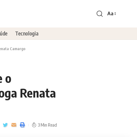
Aa
úde
Tecnologia
Renata Camargo
e o
loga Renata
3 Min Read