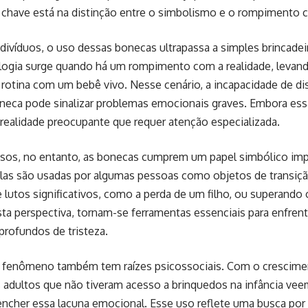
chave está na distinção entre o simbolismo e o rompimento c
ndivíduos, o uso dessas bonecas ultrapassa a simples brincadei
logia surge quando há um rompimento com a realidade, levand
otina com um bebê vivo. Nesse cenário, a incapacidade de di
neca pode sinalizar problemas emocionais graves. Embora essa
realidade preocupante que requer atenção especializada.
sos, no entanto, as bonecas cumprem um papel simbólico imp
las são usadas por algumas pessoas como objetos de transição
 lutos significativos, como a perda de um filho, ou superando
esta perspectiva, tornam-se ferramentas essenciais para enfrent
rofundos de tristeza.
o fenômeno também tem raízes psicossociais. Com o crescime
s adultos que não tiveram acesso a brinquedos na infância v
ncher essa lacuna emocional. Esse uso reflete uma busca por 