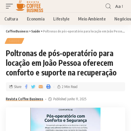
Aa
Cultura
Economia
Lifestyle
Meio Ambiente
Negócio
CoffeeBusiness
>
Saúde
>
Poltronas de pós-operatório para locação em João Pessoa oferecem conforto e suporte na recuperação
SAÚDE
Poltronas de pós-operatório para
locação em João Pessoa oferecem
conforto e suporte na recuperação
Share
2 Min Read
Revista Coffee Business
Published junho 11, 2025