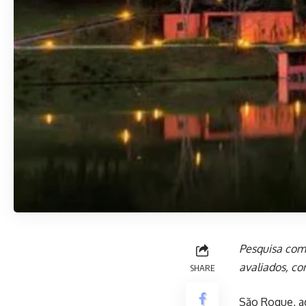
Pesquisa com 
avaliados, co
SHARE
São Roque, ag