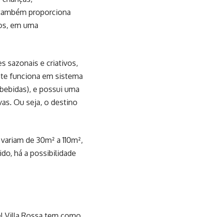
r também proporciona
nos, em uma
s sazonais e criativos,
nte funciona em sistema
 bebidas), e possui uma
as. Ou seja, o destino
variam de 30m² a 110m²,
ido, há a possibilidade
el Villa Rossa tem como