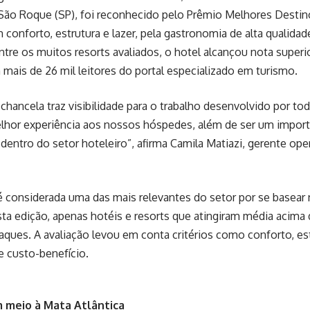
 São Roque (SP), foi reconhecido pelo Prêmio Melhores Desti
 conforto, estrutura e lazer, pela gastronomia de alta qualida
ntre os muitos resorts avaliados, o hotel alcançou nota superi
 mais de 26 mil leitores do portal especializado em turismo.
 chancela traz visibilidade para o trabalho desenvolvido por t
lhor experiência aos nossos hóspedes, além de ser um import
ntro do setor hoteleiro”, afirma Camila Matiazi, gerente oper
 considerada uma das mais relevantes do setor por se basear 
sta edição, apenas hotéis e resorts que atingiram média acima 
aques. A avaliação levou em conta critérios como conforto, est
 custo-benefício.
m meio à Mata Atlântica