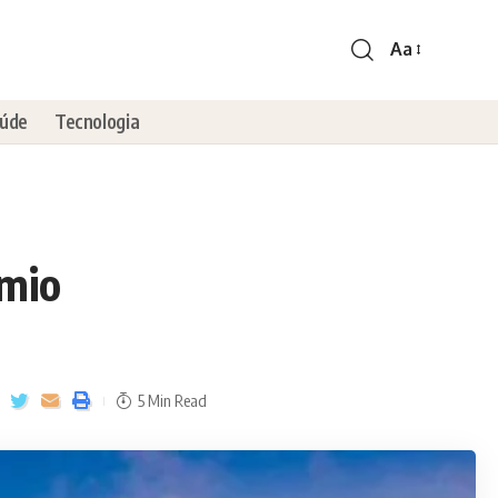
Aa
úde
Tecnologia
êmio
5 Min Read