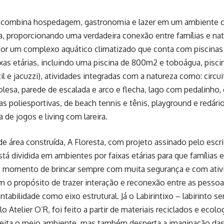
a combina hospedagem, gastronomia e lazer em um ambiente c
a, proporcionando uma verdadeira conexão entre famílias e nat
or um complexo aquático climatizado que conta com piscinas
ixas etárias, incluindo uma piscina de 800m2 e toboágua, pisci
ntil e jacuzzi), atividades integradas com a natureza como: circ
rolesa, parede de escalada e arco e flecha, lago com pedalinho,
as poliesportivas, de beach tennis e tênis, playground e redár
 de jogos e living com lareira.
área construída, A Floresta, com projeto assinado pelo escrit
está dividida em ambientes por faixas etárias para que famílias 
 o momento de brincar sempre com muita segurança e com ativi
m o propósito de trazer interação e reconexão entre as pesso
ntabilidade como eixo estrutural. Já o Labirintixo – labirinto s
o Atelier O’R, foi feito a partir de materiais reciclados e eco
peita o meio ambiente, mas também desperta a imaginação das 