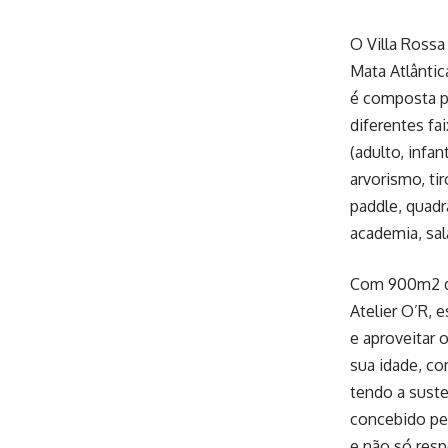
O Villa Ross
Mata Atlântic
é composta p
diferentes fa
(adulto, infa
arvorismo, ti
paddle, quadr
academia, sala
Com 900m2 de 
Atelier O’R, 
e aproveitar
sua idade, co
tendo a suste
concebido pel
e não só res