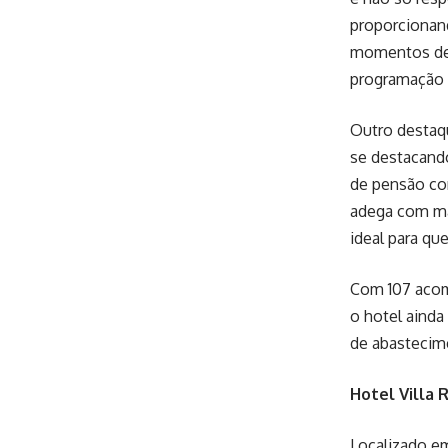
proporcionand
momentos de d
programação a
Outro destaqu
se destacando
de pensão com
adega com mai
ideal para qu
Com 107 acom
o hotel ainda 
de abastecime
Hotel Villa 
Localizado em