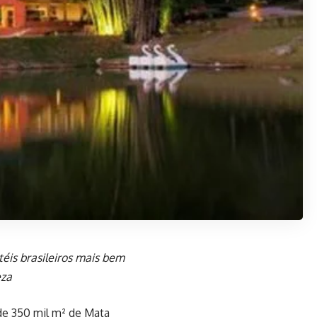
téis brasileiros mais bem
eza
de 350 mil m² de Mata