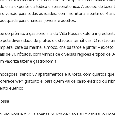
o uma experiência lúdica e sensorial única. A equipe de laze
iversão para todas as idades, com monitoria a partir de 4 a
dequada para crianças, jovens e adultos.
e do prêmio, a gastronomia do Villa Rossa explora ingrediente
 pela diversidade de pratos e estações temáticas. O restaura
pleta (café da manhã, almoço, chá da tarde e jantar – exceto
s de 70 rótulos, com vinhos de diversas regiões e tipos de uv
em valoriza lazer e gastronomia.
odações, sendo 89 apartamentos e 18 lofts, com quartos que 
oferece wi-fi gratuito e, para quem vai de carro elétrico ou híbr
nto elétrico.
Rossa
 São Roque (SP), a apenas 50 km de São Paulo capital, o Hot