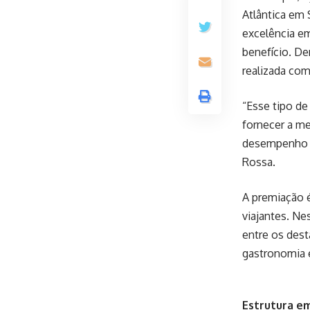
Atlântica em
excelência em
benefício. De
realizada com
“Esse tipo de
fornecer a me
desempenho de
Rossa.
A premiação é
viajantes. Ne
entre os dest
gastronomia e
Estrutura e