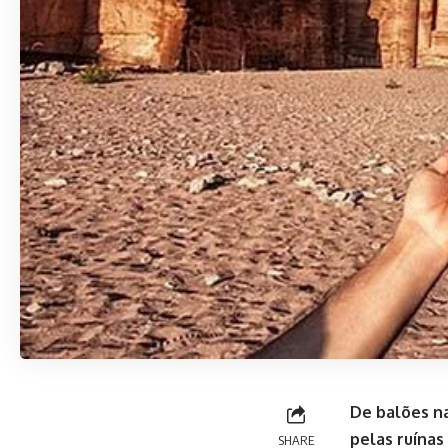
De balões na
pelas ruínas
SHARE