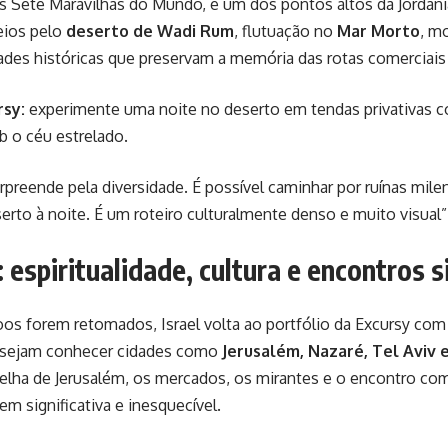
s Sete Maravilhas do Mundo, é um dos pontos altos da Jordânia
eios pelo
deserto de Wadi Rum
, flutuação no
Mar Morto
, m
ades históricas que preservam a memória das rotas comerciais
rsy:
experimente uma noite no deserto em tendas privativas c
ob o céu estrelado.
urpreende pela diversidade. É possível caminhar por ruínas mil
erto à noite. É um roteiro culturalmente denso e muito visual”
l: espiritualidade, cultura e encontros s
s forem retomados, Israel volta ao portfólio da Excursy com 
esejam conhecer cidades como
Jerusalém, Nazaré, Tel Aviv 
elha de Jerusalém, os mercados, os mirantes e o encontro com
em significativa e inesquecível.