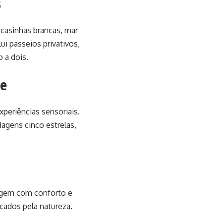
s
casinhas brancas, mar
ui passeios privativos,
o a dois.
de
xperiências sensoriais.
agens cinco estrelas,
vagem com conforto e
cados pela natureza.