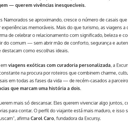
gem — querem vivências inesquecíveis.
s Namorados se aproximando, cresce o número de casais que 
 experiências memoráveis. Mais do que turismo, as viagens a
ma de celebrar o relacionamento com significado, beleza e c
air do comum — sem abrir mão de conforto, segurança e auten
 destacam como escolhas ideais.
a em
viagens exóticas com curadoria personalizada
, a Exc
onstante na procura por roteiros que combinem charme, cultur
asais em todas as fases da vida — de recém-casados a parceir
ncias que marcam uma história a dois
.
uerem mais só descansar. Eles querem vivenciar algo juntos, 
rias para contar. O perfil do viajante está mais maduro, e isso 
uscam”, afirma
Carol Caro
, fundadora da Excursy.