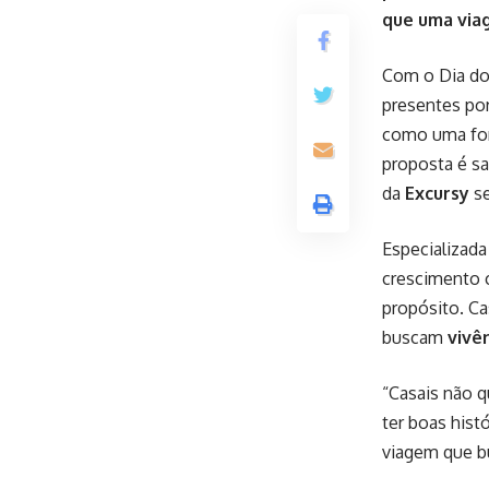
que uma via
Com o Dia do
presentes por
como uma for
proposta é s
da
Excursy
se
Especializad
crescimento c
propósito. C
buscam
vivê
“Casais não q
ter boas histó
viagem que b