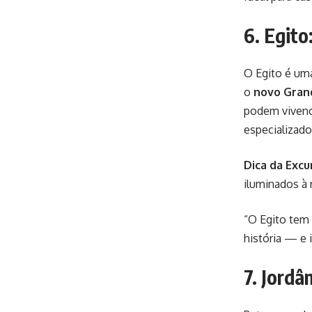
6. Egito
O Egito é um
o
novo Gran
podem vivenci
especializado
Dica da Excu
iluminados à 
“O Egito tem 
história — e 
7. Jordâ