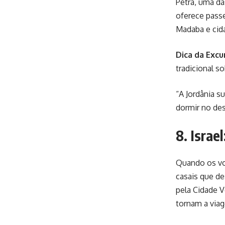
Petra, uma da
oferece pass
Madaba e cid
Dica da Excu
tradicional s
“A Jordânia s
dormir no des
8. Israe
Quando os voo
casais que d
pela Cidade V
tornam a viag