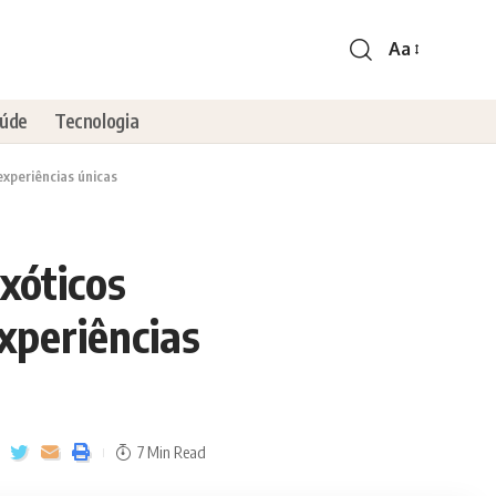
Aa
úde
Tecnologia
experiências únicas
exóticos
xperiências
7 Min Read