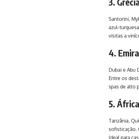
3. Gréci
Santorini, M
azul-turquesa
visitas a vin
4. Emir
Dubai e Abu D
Entre os dest
spas de alto 
5. Áfric
Tanzânia, Quê
sofisticação.
Ideal para ca