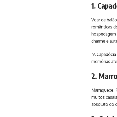
1. Capad
Voar de balão
românticas do
hospedagem e
charme e aute
“A Capadócia 
memórias afet
2. Marro
Marraquexe, 
muitos casais
absoluto do 