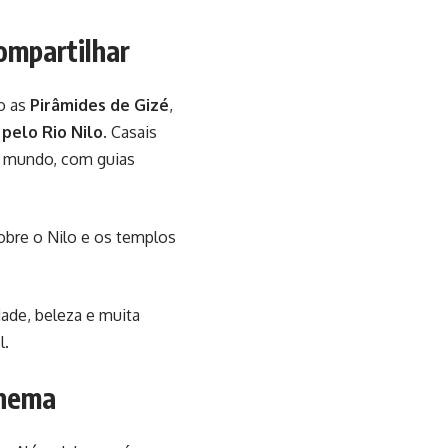
compartilhar
o as
Pirâmides de Gizé
,
 pelo Rio Nilo
. Casais
do mundo, com guias
obre o Nilo e os templos
ade, beleza e muita
l.
inema