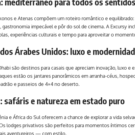
a: mediterrâneo para todos os sentido
ykonos e Atenas compõem um roteiro romântico e equilibrado: 
, gastronomia impecável e pôr do sol de cinema. A Excursy incl
ícolas, experiências culturais e tempo para aproveitar o moment
ados Árabes Unidos: luxo e modernida
habi são destinos para casais que apreciam inovação, luxo e e
aques estão os jantares panorâmicos em arranha-céus, hosped
padrão e passeios de 4×4 no deserto.
a: safáris e natureza em estado puro
nia e África do Sul oferecem a chance de explorar a vida sel
 Os lodges privativos são perfeitos para momentos íntimos cer
sais aventureiros — com estilo.