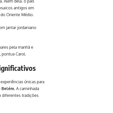
. Além dela, o país
osaicos antigos em
 do Oriente Médio.
om jantar jordaniano
enares pela manhã e
, pontua Carol.
ignificativos
experiências únicas para
e Belém
. A caminhada
 diferentes tradições