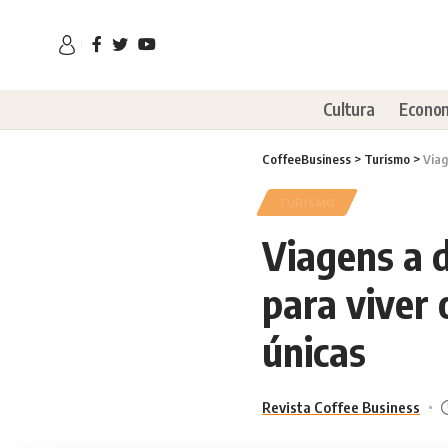
Cultura
Econo
CoffeeBusiness
>
Turismo
>
Viag
TURISMO
Viagens a d
para viver
únicas
Revista Coffee Business