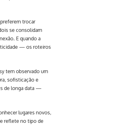
preferem trocar
 dois se consolidam
onexão. E quando a
ticidade — os roteiros
ursy tem observado um
a, sofisticação e
os de longa data —
conhecer lugares novos,
se reflete no tipo de