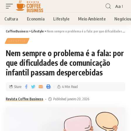
Aa
Cultura
Economia
Lifestyle
Meio Ambiente
Negócio
CoffeeBusiness
>
Lifestyle
>
Nem sempre o problema é a fala: por que dificuldades de comunicação infantil passam despercebidas
LIFESTYLE
Nem sempre o problema é a fala: por
que dificuldades de comunicação
infantil passam despercebidas
Share
4 Min Read
Revista Coffee Business
Published janeiro 20, 2026