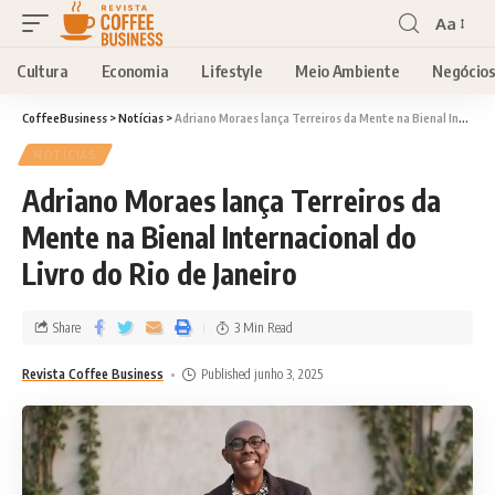
Aa
Cultura
Economia
Lifestyle
Meio Ambiente
Negócio
CoffeeBusiness
>
Notícias
>
Adriano Moraes lança Terreiros da Mente na Bienal Internacional do Livro do Rio de Janeiro
NOTÍCIAS
Adriano Moraes lança Terreiros da
Mente na Bienal Internacional do
Livro do Rio de Janeiro
Share
3 Min Read
Revista Coffee Business
Published junho 3, 2025