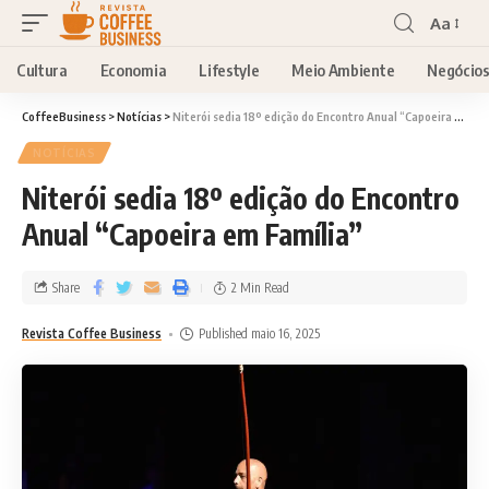
Aa
Cultura
Economia
Lifestyle
Meio Ambiente
Negócio
CoffeeBusiness
>
Notícias
>
Niterói sedia 18º edição do Encontro Anual “Capoeira em Família”
NOTÍCIAS
Niterói sedia 18º edição do Encontro
Anual “Capoeira em Família”
Share
2 Min Read
Revista Coffee Business
Published maio 16, 2025